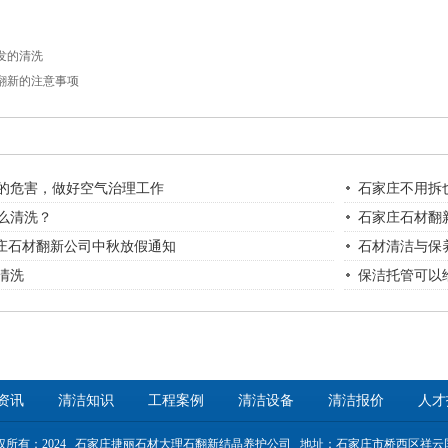
发的清洗
翻新的注意事项
的危害，做好空气治理工作
石家庄不用拆
么清洗？
石家庄石材翻
家庄石材翻新公司中秋放假通知
石材清洁与保
清洗
保洁托管可以
资讯
清洁知识
工程案例
清洁设备
清洁报价
人才
权所有：2024 石家庄捷丽石材大理石翻新结晶养护公司 地址：石家庄市桥西区祥云国