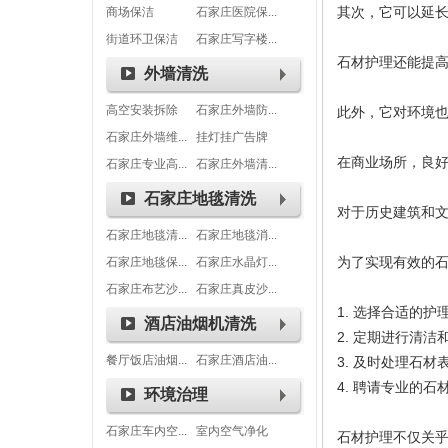
其次，它可以延
商场保洁
石家庄医院保...
街道环卫保洁
石家庄写字楼...
石材护理还能提
外墙清洗
高空安装拆除
石家庄外墙防...
此外，它对环境
石家庄外墙维...
挂灯挂广告牌
在商业场所，良
石家庄专业高...
石家庄外墙清...
石家庄地毯清洗
对于历史建筑和
石家庄地毯清...
石家庄地毯消...
为了实现有效的
石家庄地毯保...
石家庄水晶灯...
石家庄布艺沙...
石家庄真皮沙...
1. 选择合适的
酒店油烟机清洗
2. 定期进行清洁
餐厅饭店油烟...
石家庄酒店油...
3. 及时处理石
4. 聘请专业的
环境治理
石家庄车内空...
室内空气净化
石材护理不仅关