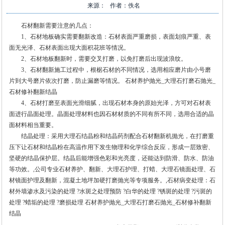
来源： 作者：佚名
石材翻新需要注意的几点：
1、石材地板确实需要翻新改造：石材表面严重磨损，表面划痕严重、表
面无光泽、石材表面出现大面积花班等情况。
2、石材地板翻新时，需要交叉打磨，以免打磨后出现波浪纹。
3、石材翻新施工过程中，根椐石材的不同情况，选用相应磨片由小号磨
片到大号磨片依次打磨，防止漏磨等情况。 石材养护抛光_大理石打磨石抛光_
石材修补翻新结晶
4、石材打磨至表面光滑细腻，出现石材本身的原始光泽，方可对石材表
面进行晶面处理。晶面处理材料也因石材材质的不同有所不同，选用合适的晶
面材料相当重要。
结晶处理：采用大理石结晶粉和结晶药剂配合石材翻新机抛光，在打磨重
压下让石材和结晶粉在高温作用下发生物理和化学综合反应，形成一层致密、
坚硬的结晶保护层。结晶后能增强色彩和光亮度，还能达到防滑、防水、防油
等功效。,公司专业石材养护、翻新、大理石护理、打蜡、大理石镜面处理、石
材镜面护理及翻新，混凝土地坪加硬打磨抛光等专项服务。,石材病变处理：石
材外墙渗水及污染的处理 ?水斑之处理预防 ?白华的处理 ?锈斑的处理 ?污斑的
处理 ?蜡垢的处理 ?磨损处理 石材养护抛光_大理石打磨石抛光_石材修补翻新
结晶